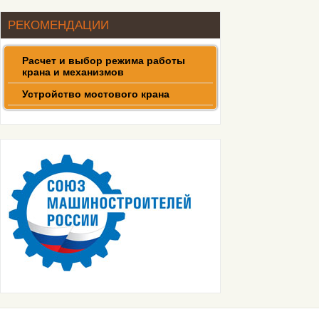
32т
РЕКОМЕНДАЦИИ
Кран мостовой двухбалочный
50т
Расчет и выбор режима работы
крана и механизмов
Устройство мостового крана