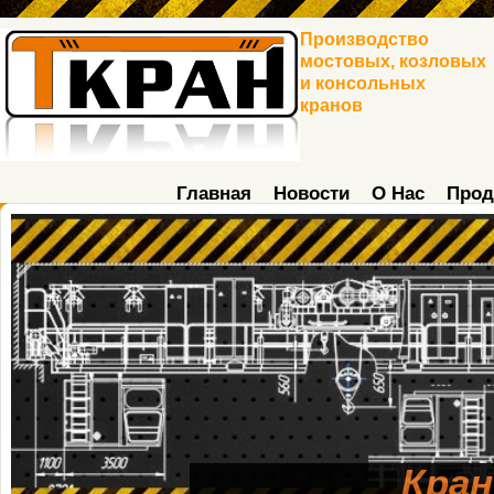
Производство
мостовых, козловых
и консольных
кранов
Главная
Новости
О Нас
Прод
Кран