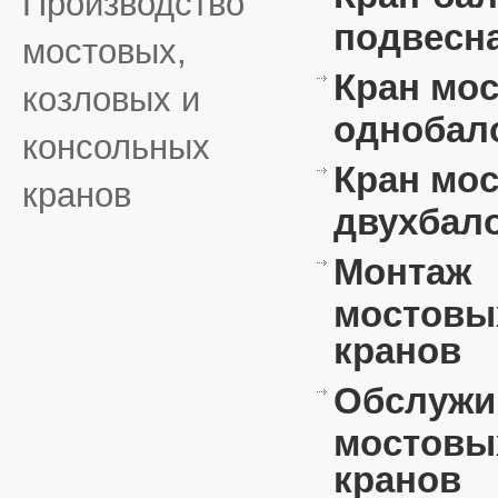
Производство
подвесн
мостовых,
Кран мо
козловых и
однобал
консольных
Кран мо
кранов
двухбал
Монтаж
мостовы
кранов
Обслужи
мостовы
кранов