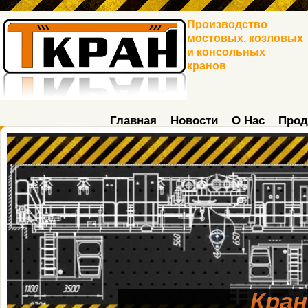
Производство
мостовых, козловых
и консольных
кранов
Главная
Новости
О Нас
Прод
Кран