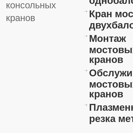
консольных
Кран мо
кранов
двухбал
Монтаж
мостовы
кранов
Обслужи
мостовы
кранов
Плазмен
резка ме